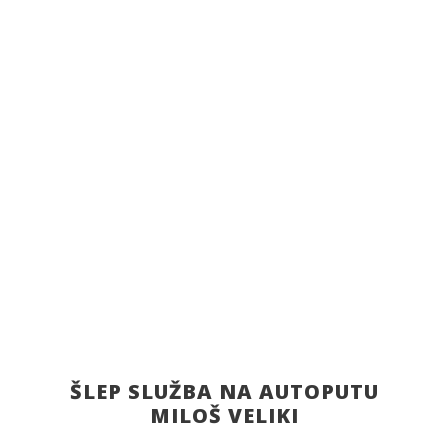
Pozovite odmah 064/23-56-252
Pogledaj galeriju
ŠLEP SLUŽBA NA AUTOPUTU
MILOŠ VELIKI