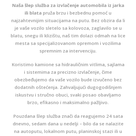
Naša šlep služba za izvlačenje automobila iz jarka
ili blata
pruža brzu i bezbednu pomoć u
najzahtevnijim situacijama na putu. Bez obzira da li
je vaše vozilo sletelo sa kolovoza, zaglavilo se u
blatu, snegu ili klizištu, naš tim dolazi odmah na lice
mesta sa specijalizovanom opremom i vozilima
spremnim za intervenciju.
Koristimo kamione sa hidrauličnim vitlima, sajlama
i sistemima za precizno izvlačenje, čime
obezbeđujemo da vaše vozilo bude izvučeno bez
dodatnih oštećenja. Zahvaljujući dugogodišnjem
iskustvu i stručno obuci, svaki posao obavljamo
brzo, efikasno i maksimalno pažljivo.
Pouzdana šlep služba znači da reagujemo 24 sata
dnevno, sedam dana u nedelji – bilo da se nalazite
na autoputu, lokalnom putu, planinskoj stazi ili u