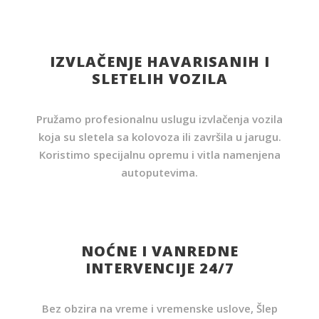
IZVLAČENJE HAVARISANIH I
SLETELIH VOZILA
Pružamo profesionalnu uslugu izvlačenja vozila
koja su sletela sa kolovoza ili završila u jarugu.
Koristimo specijalnu opremu i vitla namenjena
autoputevima.
NOĆNE I VANREDNE
INTERVENCIJE 24/7
Bez obzira na vreme i vremenske uslove, Šlep