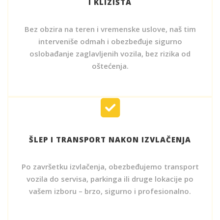
I KLIZIŠTA
Bez obzira na teren i vremenske uslove, naš tim
interveniše odmah i obezbeđuje sigurno
oslobađanje zaglavljenih vozila, bez rizika od
oštećenja.
ŠLEP I TRANSPORT NAKON IZVLAČENJA
Po završetku izvlačenja, obezbeđujemo transport
vozila do servisa, parkinga ili druge lokacije po
vašem izboru – brzo, sigurno i profesionalno.