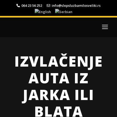
064 23 56 252
info@slepsluzbamilosveliki.rs
IZVLAČENJE
AUTA IZ
JARKA ILI
BLATA