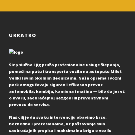
UKRATKO
Šlep služba Ljig pruža profesionalne usluge šlepanja,
pomoći na putu i transporta vozila na autoputu Miloš
Veliki i svim okolnim deonicama. Naša oprema i vozni
park omogućavaju siguran i efikasan prevoz
automobila, kombija, kamiona i mašina — bilo da je reč
o kvaru, saobraćajnoj nezgodi ili preventivnom
prevozu do servisa.
Naš cilj je da svaku intervenciju obavimo brzo,
bezbedno i profesionalno, uz poštovanje svih
saobraćajnih propisa i maksimalnu brigu o vozilu