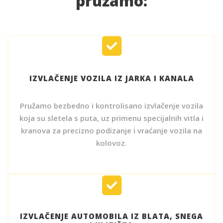
pružamo:
IZVLAČENJE VOZILA IZ JARKA I KANALA
Pružamo bezbedno i kontrolisano izvlačenje vozila
koja su sletela s puta, uz primenu specijalnih vitla i
kranova za precizno podizanje i vraćanje vozila na
kolovoz.
IZVLAČENJE AUTOMOBILA IZ BLATA, SNEGA