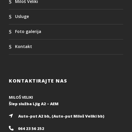
Miloš Veliki
Usluge
Foto galerija
Kontakt
KONTAKTIRAJTE NAS
MILOŠ VELIKI
Šlep služba Ljig A2 – AEM
Auto-put A2 bb, (Auto-put Miloš Veliki bb)
064 23 56 252