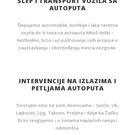
ŠLEP I TRANSPORT VOZILA SA
AUTOPUTA
Šlepujemo automobile, kombije i laka teretna
vozila do 9 tona sa autoputa Miloš Veliki –
bezbedno, brzo i uz poštovanje svih propisa o
zaustavljanju i obezbeđenju mesta nezgode.
INTERVENCIJE NA IZLAZIMA I
PETLJAMA AUTOPUTA
Dostupni smo na svim deonicama – Surčin, Ub,
Lajkovac, Ljig, Takovo, Preljina i dalje ka Čačku.
Brzo reagujemo i u zonama naplatnih rampi i
odmorišta.