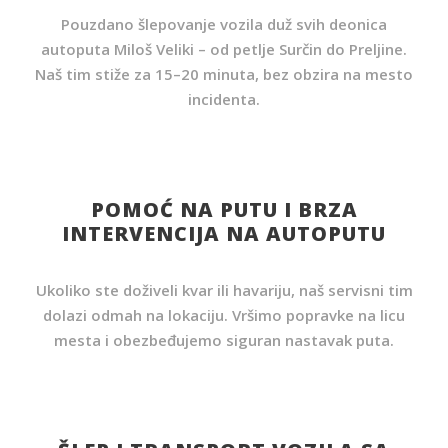
Pouzdano šlepovanje vozila duž svih deonica
autoputa Miloš Veliki – od petlje Surčin do Preljine.
Naš tim stiže za 15–20 minuta, bez obzira na mesto
incidenta.
POMOĆ NA PUTU I BRZA
INTERVENCIJA NA AUTOPUTU
Ukoliko ste doživeli kvar ili havariju, naš servisni tim
dolazi odmah na lokaciju. Vršimo popravke na licu
mesta i obezbeđujemo siguran nastavak puta.