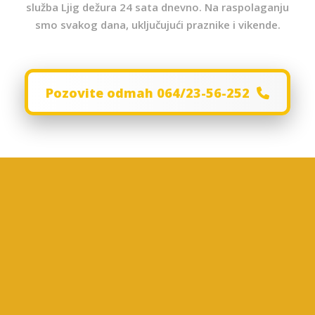
služba Ljig dežura 24 sata dnevno. Na raspolaganju
smo svakog dana, uključujući praznike i vikende.
Pozovite odmah 064/23-56-252