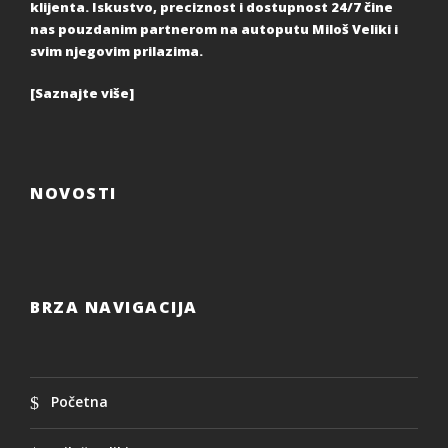
klijenta. Iskustvo, preciznost i dostupnost 24/7 čine
nas pouzdanim partnerom na autoputu Miloš Veliki i
svim njegovim prilazima.
[
Saznajte više
]
NOVOSTI
BRZA NAVIGACIJA
Početna