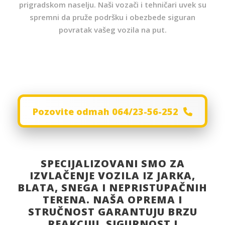
prigradskom naselju. Naši vozači i tehničari uvek su
spremni da pruže podršku i obezbede siguran
povratak vašeg vozila na put.
Pozovite odmah 064/23-56-252
SPECIJALIZOVANI SMO ZA
IZVLAČENJE VOZILA IZ JARKA,
BLATA, SNEGA I NEPRISTUPAČNIH
TERENA. NAŠA OPREMA I
STRUČNOST GARANTUJU BRZU
REAKCIJU, SIGURNOST I